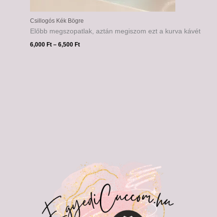
Csillogós Kék Bögre
Előbb megszopatlak, aztán megiszom ezt a kurva kávét
6,000
Ft
–
6,500
Ft