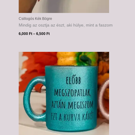
Csillogós Kék Bögre
Mindig az osztja az észt, aki hülye, mint a faszom
6,000
Ft
–
6,500
Ft
Ártartomány:
6,000 Ft
-
6,500 Ft