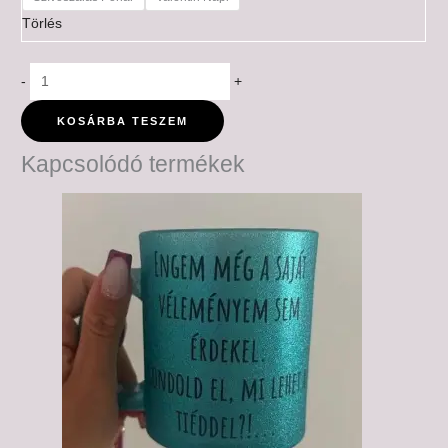
Törlés
-
+
KOSÁRBA TESZEM
Kapcsolódó termékek
Ártartomány:
6,000 Ft
-
6,500 Ft