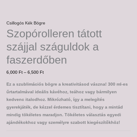
Csillogós Kék Bögre
Szopórolleren tátott
szájjal száguldok a
faszerdőben
6,000
Ft
–
6,500
Ft
Ez a szublimációs bögre a kreativitásod vászna! 300 ml-es
űrtartalmával ideális kávéhoz, teához vagy bármilyen
kedvenc italodhoz. Mikrózható, így a melegítés
gyerekjáték, de kézzel érdemes tisztítani, hogy a mintád
mindig tökéletes maradjon. Tökéletes választás egyedi
ajándékokhoz vagy személyre szabott kiegészítőkhöz!