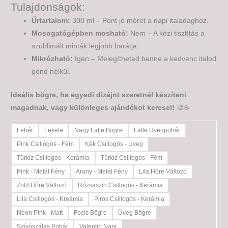
Tulajdonságok:
Űrtartalom:
300 ml – Pont jó méret a napi italadaghoz.
Mosogatógépben mosható:
Nem – A kézi tisztítás a
szublimált minták legjobb barátja.
Mikrózható:
Igen – Melegítheted benne a kedvenc italod
gond nélkül.
Ideális bögre, ha egyedi dizájnt szeretnél készíteni
magadnak, vagy különleges ajándékot keresel!
🎨☕
Fehér
Fekete
Nagy Latte Bögre
Latte Üvegpohár
Pink Csillogós - Fém
Kék Csillogós - Üveg
Türkiz Csillogós - Kerámia
Türkiz Csillogós - Fém
Pink - Metál Fény
Arany - Metál Fény
Lila Hőre Változó
Zöld Hőre Változó
Rózsaszín Csillogós - Kerámia
Lila Csillogós - Kreámia
Piros Csillogós - Kerámia
Neon Pink - Matt
Focis Bögre
Üveg Bögre
Szívószálas Pohár
Valentin Napi