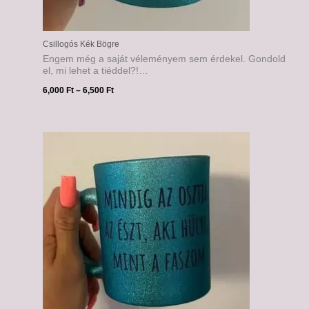
Csillogós Kék Bögre
Engem még a saját véleményem sem érdekel. Gondold
el, mi lehet a tiéddel?!…
6,000
Ft
–
6,500
Ft
Ártartomány:
6,000 Ft
-
6,500 Ft