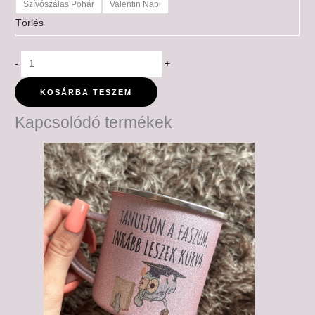
Szívószálas Pohár
Valentin Napi
Törlés
-
+
KOSÁRBA TESZEM
Kapcsolódó termékek
Ártartomány:
6,000 Ft
-
6,500 Ft