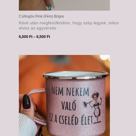
Csillogós Pink (Fém) Bögre
Kávé után megfésülködöm, hogy szép legyek, mikor
elvisz az agyvérzés
6,000
Ft
–
6,500
Ft
Ártartomány:
6,000 Ft
-
6,500 Ft