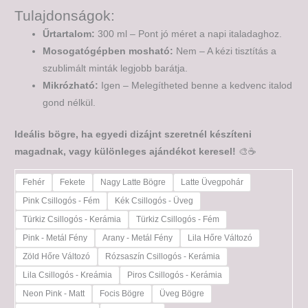
Tulajdonságok:
Űrtartalom:
300 ml – Pont jó méret a napi italadaghoz.
Mosogatógépben mosható:
Nem – A kézi tisztítás a
szublimált minták legjobb barátja.
Mikrózható:
Igen – Melegítheted benne a kedvenc italod
gond nélkül.
Ideális bögre, ha egyedi dizájnt szeretnél készíteni
magadnak, vagy különleges ajándékot keresel!
🎨☕
Fehér
Fekete
Nagy Latte Bögre
Latte Üvegpohár
Pink Csillogós - Fém
Kék Csillogós - Üveg
Türkiz Csillogós - Kerámia
Türkiz Csillogós - Fém
Pink - Metál Fény
Arany - Metál Fény
Lila Hőre Változó
Zöld Hőre Változó
Rózsaszín Csillogós - Kerámia
Lila Csillogós - Kreámia
Piros Csillogós - Kerámia
Neon Pink - Matt
Focis Bögre
Üveg Bögre