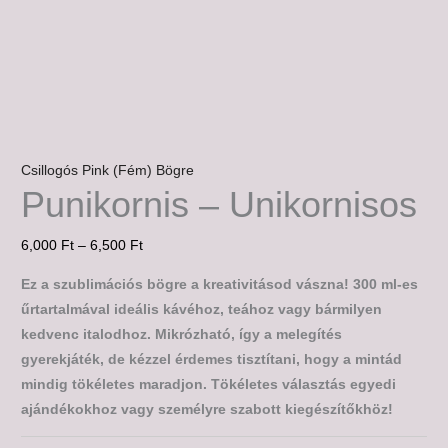
Csillogós Pink (Fém) Bögre
Punikornis – Unikornisos
6,000
Ft
–
6,500
Ft
Ez a szublimációs bögre a kreativitásod vászna! 300 ml-es
űrtartalmával ideális kávéhoz, teához vagy bármilyen
kedvenc italodhoz. Mikrózható, így a melegítés
gyerekjáték, de kézzel érdemes tisztítani, hogy a mintád
mindig tökéletes maradjon. Tökéletes választás egyedi
ajándékokhoz vagy személyre szabott kiegészítőkhöz!