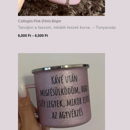
Csillogós Pink (Fém) Bögre
Tanuljon a faszom, inkább leszek kurva. – Tunyacsáp
6,000
Ft
–
6,500
Ft
Ártartomány:
6,000 Ft
-
6,500 Ft