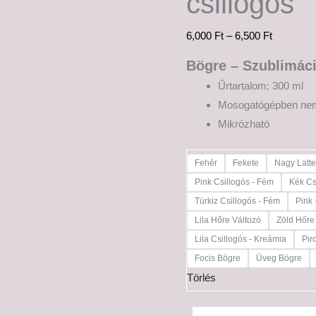
csillogós
6,000
Ft
–
6,500
Ft
Bögre – Szublimác
Űrtartalom: 300 ml
Mosogatógépben ne
Mikrózható
Fehér
Fekete
Nagy Latt
Pink Csillogós - Fém
Kék Cs
Türkiz Csillogós - Fém
Pink 
Lila Hőre Változó
Zöld Hőre
Lila Csillogós - Kreámia
Pir
Focis Bögre
Üveg Bögre
Törlés