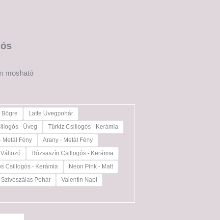
iós
m mosható
e Bögre
Latte Üvegpohár
illogós - Üveg
Türkiz Csillogós - Kerámia
- Metál Fény
Arany - Metál Fény
 Változó
Rózsaszín Csillogós - Kerámia
os Csillogós - Kerámia
Neon Pink - Matt
Szívószálas Pohár
Valentin Napi