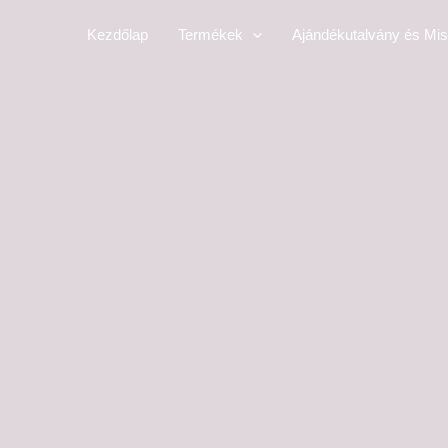
Skip
Kezdőlap
Termékek
Ajándékutalvány és Mis
to
content