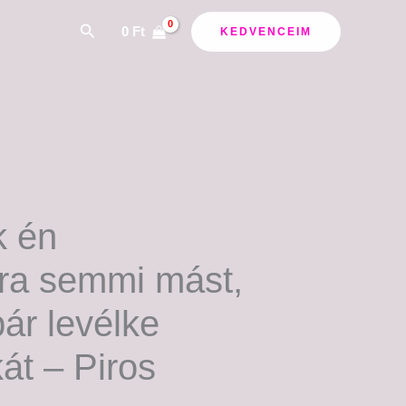
ány:
Search
0
Ft
KEDVENCEIM
k én
ra semmi mást,
ár levélke
át – Piros