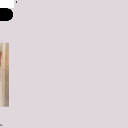
+
M
pó