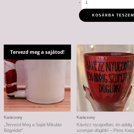
-
KOSÁRBA TESZE
Tervezd meg a sajátod!
Karácsony
Karácsony
„Tervezd Meg a Saját Mikulás
Kávézz nyugodtan, én addig
Bögrédet”
szomjan döglök! – Piros Kas