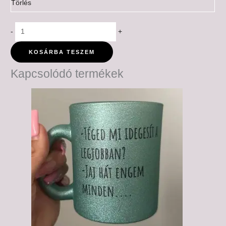
Törlés
-
+
KOSÁRBA TESZEM
Kapcsolódó termékek
Ártartomány:
6,000 Ft
-
6,500 Ft