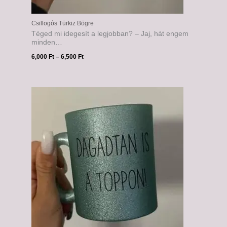
Csillogós Türkiz Bögre
Téged mi idegesít a legjobban? – Jaj, hát engem
minden…
6,000
Ft
–
6,500
Ft
Ártartomány:
6,000 Ft
-
6,500 Ft