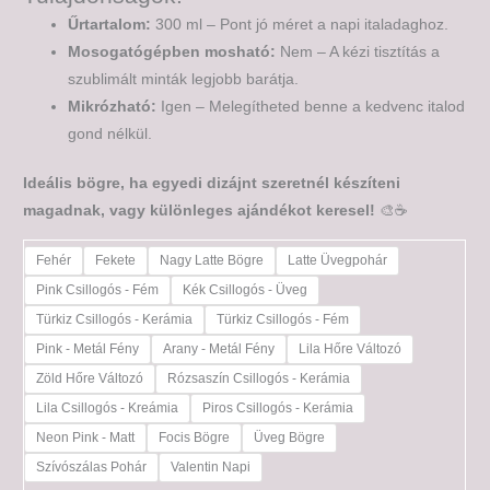
Űrtartalom:
300 ml – Pont jó méret a napi italadaghoz.
Mosogatógépben mosható:
Nem – A kézi tisztítás a
szublimált minták legjobb barátja.
Mikrózható:
Igen – Melegítheted benne a kedvenc italod
gond nélkül.
Ideális bögre, ha egyedi dizájnt szeretnél készíteni
magadnak, vagy különleges ajándékot keresel!
🎨☕
Fehér
Fekete
Nagy Latte Bögre
Latte Üvegpohár
Pink Csillogós - Fém
Kék Csillogós - Üveg
Türkiz Csillogós - Kerámia
Türkiz Csillogós - Fém
Pink - Metál Fény
Arany - Metál Fény
Lila Hőre Változó
Zöld Hőre Változó
Rózsaszín Csillogós - Kerámia
Lila Csillogós - Kreámia
Piros Csillogós - Kerámia
Neon Pink - Matt
Focis Bögre
Üveg Bögre
Szívószálas Pohár
Valentin Napi