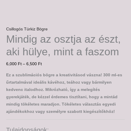
Csillogós Türkiz Bögre
Mindig az osztja az észt,
aki hülye, mint a faszom
6,000
Ft
–
6,500
Ft
Ez a szublimációs bögre a kreativitásod vászna! 300 ml-es
űrtartalmával ideális kávéhoz, teához vagy bármilyen
kedvenc italodhoz. Mikrózható, így a melegítés
gyerekjáték, de kézzel érdemes tisztítani, hogy a mintád
mindig tökéletes maradjon. Tökéletes választás egyedi
ajándékokhoz vagy személyre szabott kiegészítőkhöz!
Tulajdonságok: