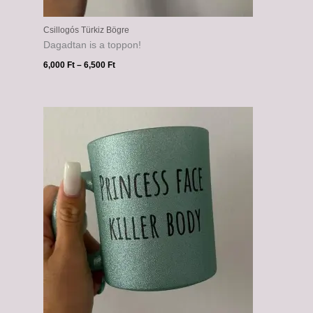
Csillogós Türkiz Bögre
Dagadtan is a toppon!
6,000
Ft
–
6,500
Ft
Ártartomány:
6,000 Ft
-
6,500 Ft