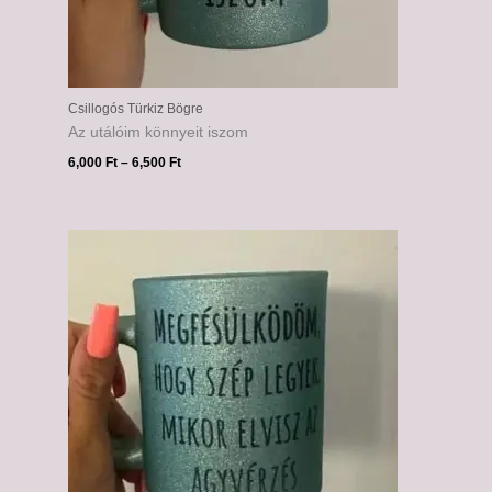
Csillogós Türkiz Bögre
Az utálóim könnyeit iszom
6,000
Ft
–
6,500
Ft
Ártartomány:
6,000 Ft
-
6,500 Ft