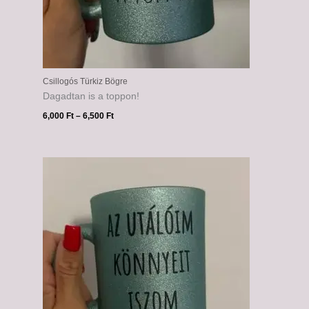
Csillogós Türkiz Bögre
Dagadtan is a toppon!
6,000
Ft
–
6,500
Ft
Ártartomány:
6,000 Ft
-
6,500 Ft