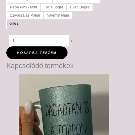
Neon Pink - Matt
Focis Bögre
Üveg Bögre
Szívószálas Pohár
Valentin Napi
Törlés
-
+
KOSÁRBA TESZEM
Kapcsolódó termékek
Ártartomány:
6,000 Ft
-
6,500 Ft