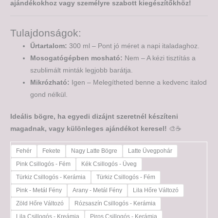
ajándékokhoz vagy személyre szabott kiegészítőkhöz!
Tulajdonságok:
Űrtartalom:
300 ml – Pont jó méret a napi italadaghoz.
Mosogatógépben mosható:
Nem – A kézi tisztítás a
szublimált minták legjobb barátja.
Mikrózható:
Igen – Melegítheted benne a kedvenc italod
gond nélkül.
Ideális bögre, ha egyedi dizájnt szeretnél készíteni
magadnak, vagy különleges ajándékot keresel!
🎨☕
Fehér
Fekete
Nagy Latte Bögre
Latte Üvegpohár
Pink Csillogós - Fém
Kék Csillogós - Üveg
Türkiz Csillogós - Kerámia
Türkiz Csillogós - Fém
Pink - Metál Fény
Arany - Metál Fény
Lila Hőre Változó
Zöld Hőre Változó
Rózsaszín Csillogós - Kerámia
Lila Csillogós - Kreámia
Piros Csillogós - Kerámia