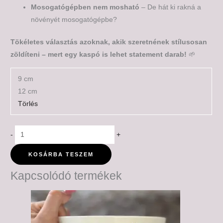
Mosogatógépben nem mosható
– De hát ki rakná a
növényét mosogatógépbe?
Tökéletes választás azoknak, akik szeretnének stílusosan
zöldíteni – mert egy kaspó is lehet statement darab!
🌱
9 cm
12 cm
Törlés
-
+
KOSÁRBA TESZEM
Kapcsolódó termékek
Ártartomány:
5,500 Ft
-
6,500 Ft