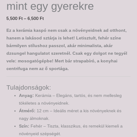
mint egy gyerekre
5,500
Ft
–
6,500
Ft
Ez a kerámia kaspó nem csak a növényeidnek ad otthont,
hanem a lakásod sztárja is lehet! Letisztult, fehér színe
bármilyen stílushoz passzol, akár minimalista, akár
dzsungel hangulatot szeretnél. Csak egy dolgot ne tegyél
vele: mosogatógépbe! Mert bár strapabíró, a konyhai
centrifuga nem az ő sportága.
Tulajdonságok:
Anyag:
Kerámia – Elegáns, tartós, és nem mellesleg
tökéletes a növényeidnek.
Átmérő:
12 cm – Ideális méret a kis növényeknek és
nagy álmoknak.
Szín:
Fehér – Tiszta, klasszikus, és remekül kiemeli a
növényeid szépségét.