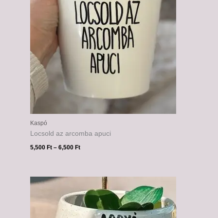
Kaspó
Locsold az arcomba apuci
5,500
Ft
–
6,500
Ft
Ártartomány:
5,500 Ft
-
6,500 Ft