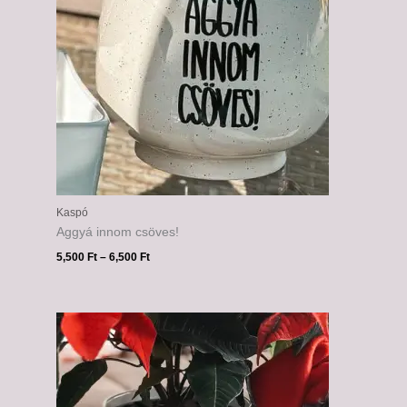
Kaspó
Aggyá innom csöves!
5,500
Ft
–
6,500
Ft
Ártartomány:
5,500 Ft
-
6,500 Ft