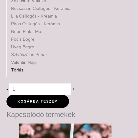
Zöld Hőre Változó
Rózsaszín Csillogós - Kerámia
Lila Csillogós - Kreámia
Piros Csillogós - Kerámia
Neon Pink - Matt
Focis Bögre
Üveg Bögre
Szívószálas Pohár
Valentin Napi
Törlés
-
+
KOSÁRBA TESZEM
Kapcsolódó termékek
Ártartomány:
6,000 Ft
-
6,500 Ft