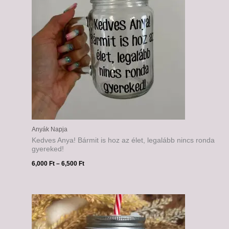
Anyák Napja
Kedves Anya! Bármit is hoz az élet, legalább nincs ronda
gyereked!
6,000
Ft
–
6,500
Ft
Ártartomány:
6,000 Ft
-
6,500 Ft