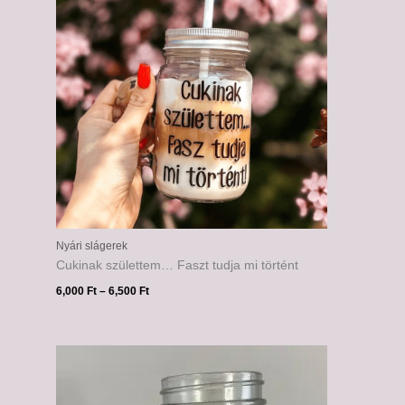
Nyári slágerek
Cukinak születtem… Faszt tudja mi történt
6,000
Ft
–
6,500
Ft
Ártartomány:
6,000 Ft
-
6,500 Ft