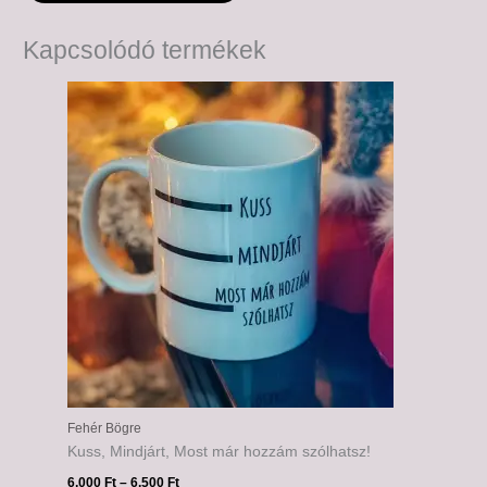
Kapcsolódó termékek
Ártartomány:
6,000 Ft
-
6,500 Ft
Fehér Bögre
Kuss, Mindjárt, Most már hozzám szólhatsz!
6,000
Ft
–
6,500
Ft