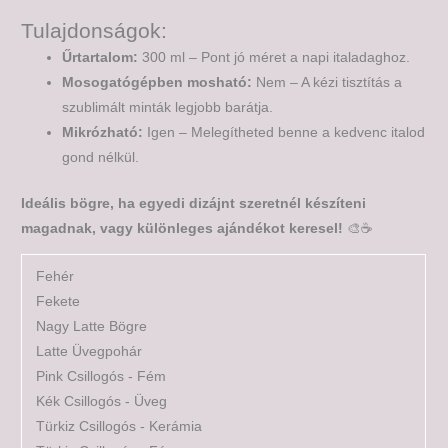
Tulajdonságok:
Űrtartalom:
300 ml – Pont jó méret a napi italadaghoz.
Mosogatógépben mosható:
Nem – A kézi tisztítás a
szublimált minták legjobb barátja.
Mikrózható:
Igen – Melegítheted benne a kedvenc italod
gond nélkül.
Ideális bögre, ha egyedi dizájnt szeretnél készíteni
magadnak, vagy különleges ajándékot keresel!
🎨☕
Fehér
Fekete
Nagy Latte Bögre
Latte Üvegpohár
Pink Csillogós - Fém
Kék Csillogós - Üveg
Türkiz Csillogós - Kerámia