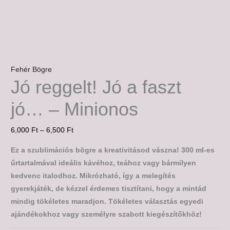
Fehér Bögre
Jó reggelt! Jó a faszt
jó… – Minionos
6,000
Ft
–
6,500
Ft
Ez a szublimációs bögre a kreativitásod vászna! 300 ml-es
űrtartalmával ideális kávéhoz, teához vagy bármilyen
kedvenc italodhoz. Mikrózható, így a melegítés
gyerekjáték, de kézzel érdemes tisztítani, hogy a mintád
mindig tökéletes maradjon. Tökéletes választás egyedi
ajándékokhoz vagy személyre szabott kiegészítőkhöz!