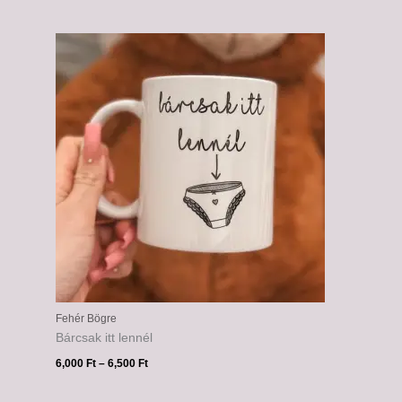
Ártartomány:
6,000 Ft
-
6,500 Ft
Fehér Bögre
Bárcsak itt lennél
6,000
Ft
–
6,500
Ft