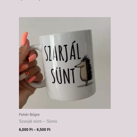
Ártartomány:
6,000 Ft
-
6,500 Ft
Fehér Bögre
Szarjál sünt – Sünis
6,000
Ft
–
6,500
Ft