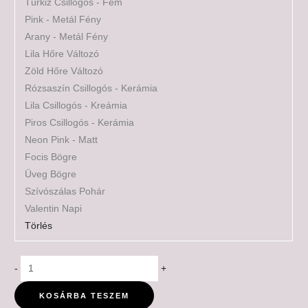
Türkiz Csillogós - Fém
Pink - Metál Fény
Arany - Metál Fény
Lila Hőre Változó
Zöld Hőre Változó
Rózsaszín Csillogós - Kerámia
Lila Csillogós - Kreámia
Piros Csillogós - Kerámia
Neon Pink - Matt
Focis Bögre
Üveg Bögre
Szívószálas Pohár
Valentin Napi
Törlés
-
+
KOSÁRBA TESZEM