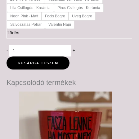
Lila Csillogós - Kreámia
Piros Csillogós - Kerámia
Neon Pink - Matt
Focis Bögre
Üveg Bögre
Szívószálas Pohár
Valentin Napi
Törlés
-
+
KOSÁRBA TESZEM
Kapcsolódó termékek