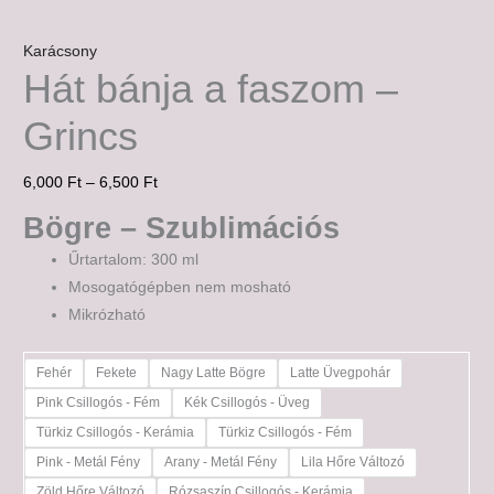
Karácsony
Hát bánja a faszom –
Grincs
6,000
Ft
–
6,500
Ft
Bögre – Szublimációs
Űrtartalom: 300 ml
Mosogatógépben nem mosható
Mikrózható
Fehér
Fekete
Nagy Latte Bögre
Latte Üvegpohár
Pink Csillogós - Fém
Kék Csillogós - Üveg
Türkiz Csillogós - Kerámia
Türkiz Csillogós - Fém
Pink - Metál Fény
Arany - Metál Fény
Lila Hőre Változó
Zöld Hőre Változó
Rózsaszín Csillogós - Kerámia