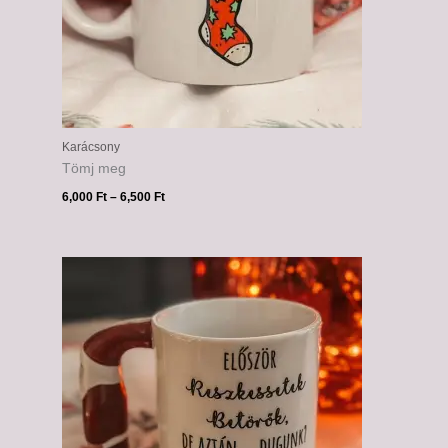
Karácsony
Tömj meg
6,000
Ft
–
6,500
Ft
Ártartomány:
6,000 Ft
-
6,500 Ft