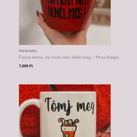
Karácsony
Fasza lenne, ha most nem ölnél meg – Piros Kaspó
7,000
Ft
Ártartomány:
6,000 Ft
-
6,500 Ft