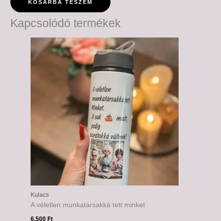
KOSÁRBA TESZEM
Kapcsolódó termékek
Kulacs
A véletlen munkatársakká tett minket
6,500
Ft