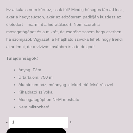
Ez a kulacs nem kérdez, csak tölt! Mindig hűséges társad lesz,
akár a hegycsúcson, akár az edzőterem padlóján küzdesz az
életedért – mármint a hidratálásért. Nem szereti a
mosogatógépet és a mikrót, de cserébe sosem hagy cserben,
ha szomjazol. Vigyázat: a kihajtható szívóka lehet, hogy trendi
akar lenni, de a vízivás továbbra is a te dolgod!
Tulajdonságok:
Anyag: Fém
Űrtartalom: 750 ml
Alumínium ház, műanyag letekerhető felső résszel
Kihajtható szívóka
Mosogatógépben NEM mosható
Nem mikrózható
-
+