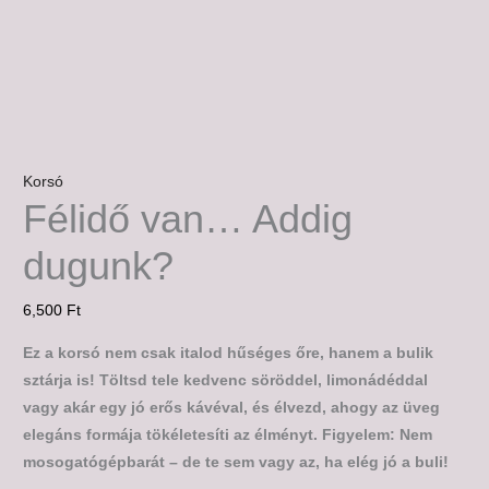
Korsó
Félidő van… Addig
dugunk?
6,500
Ft
Ez a korsó nem csak italod hűséges őre, hanem a bulik
sztárja is! Töltsd tele kedvenc söröddel, limonádéddal
vagy akár egy jó erős kávéval, és élvezd, ahogy az üveg
elegáns formája tökéletesíti az élményt. Figyelem: Nem
mosogatógépbarát – de te sem vagy az, ha elég jó a buli!