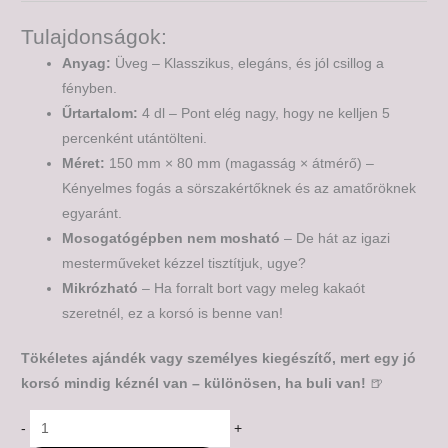
Tulajdonságok:
Anyag:
Üveg – Klasszikus, elegáns, és jól csillog a
fényben.
Űrtartalom:
4 dl – Pont elég nagy, hogy ne kelljen 5
percenként utántölteni.
Méret:
150 mm × 80 mm (magasság × átmérő) –
Kényelmes fogás a sörszakértőknek és az amatőröknek
egyaránt.
Mosogatógépben nem mosható
– De hát az igazi
mesterműveket kézzel tisztítjuk, ugye?
Mikrózható
– Ha forralt bort vagy meleg kakaót
szeretnél, ez a korsó is benne van!
Tökéletes ajándék vagy személyes kiegészítő, mert egy jó
korsó mindig kéznél van – különösen, ha buli van!
🍺
-
+