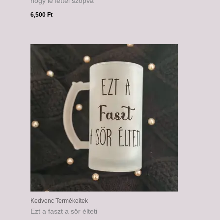
hogy le lettél szopva
6,500
Ft
Kedvenc Termékeitek
Ezt a faszt a sör élteti