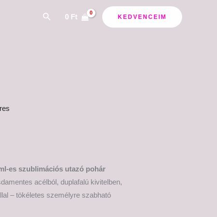
Search
0
Ft
KEDVENCEIM
eres
l-es szublimációs utazó pohár
amentes acélból, duplafalú kivitelben,
állal – tökéletes személyre szabható