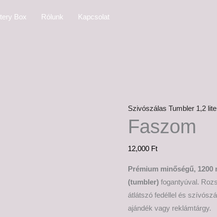
Faszom
tery Box
Rólunk
Kapcsolat
mennyiség
Szivószálas Tumbler 1,2 lit
Faszom
12,000
Ft
Prémium minőségű, 1200 m
(tumbler)
fogantyúval. Rozsd
átlátszó fedéllel és szívósz
ajándék vagy reklámtárgy.