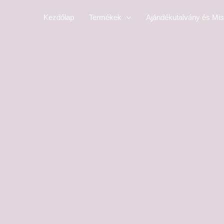
Skip
Kezdőlap
Termékek
Ajándékutalvány és Mis
to
content