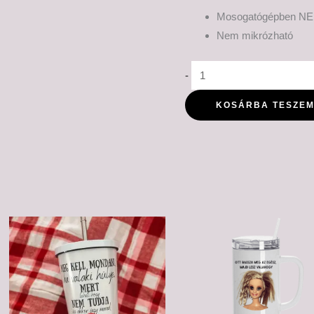
Mosogatógépben NE
Nem mikrózható
-
KOSÁRBA TESZE