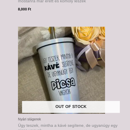
mostanra már érett és komoly leszek
8,000
Ft
OUT OF STOCK
Nyári slágerek
Úgy teszek, mintha a kávé segítene, de ugyanúgy egy