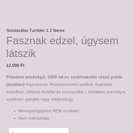
Szivószálas Tumbler 1,2 literes
Fasznak edzel, úgysem
látszik
12,000
Ft
Prémium minőségű, 1200 ml-es szublimációs utazó pohár
(tumbler)
fogantyúval. Rozsdamentes acélból, duplafalú
kivitelben, átlátszó fedéllel és szívószállal – tökéletes személyre
szabható ajándék vagy reklámtárgy.
Mosogatógépben NEM mosható
Nem mikrózható