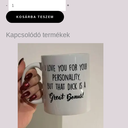
-
+
KOSÁRBA TESZEM
Kapcsolódó termékek
Ártartomány:
6,000 Ft
-
6,500 Ft