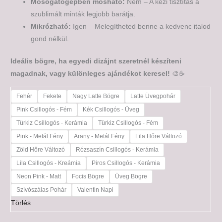
Mosogatógépben mosható:
Nem – A kézi tisztítás a
szublimált minták legjobb barátja.
Mikrózható:
Igen – Melegítheted benne a kedvenc italod
gond nélkül.
Ideális bögre, ha egyedi dizájnt szeretnél készíteni
magadnak, vagy különleges ajándékot keresel!
🎨☕
Fehér
Fekete
Nagy Latte Bögre
Latte Üvegpohár
Pink Csillogós - Fém
Kék Csillogós - Üveg
Türkiz Csillogós - Kerámia
Türkiz Csillogós - Fém
Pink - Metál Fény
Arany - Metál Fény
Lila Hőre Változó
Zöld Hőre Változó
Rózsaszín Csillogós - Kerámia
Lila Csillogós - Kreámia
Piros Csillogós - Kerámia
Neon Pink - Matt
Focis Bögre
Üveg Bögre
Szívószálas Pohár
Valentin Napi
Törlés