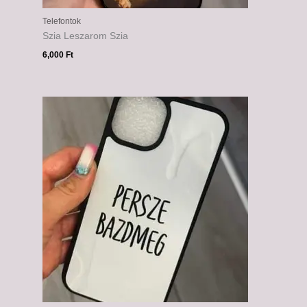
Telefontok
Szia Leszarom Szia
6,000
Ft