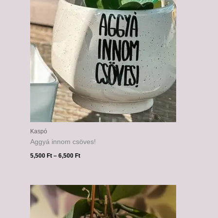
Kaspó
Aggyá innom csöves!
5,500
Ft
–
6,500
Ft
Ártartomány:
5,500 Ft
-
6,500 Ft