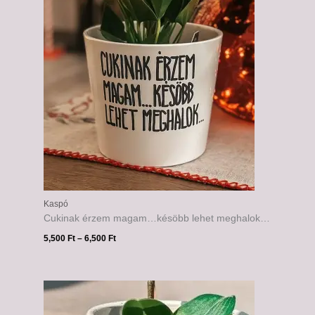
6,500 Ft
Kaspó
Cukinak érzem magam…késöbb lehet meghalok…
5,500
Ft
–
6,500
Ft
Ártartomány:
5,500 Ft
-
6,500 Ft