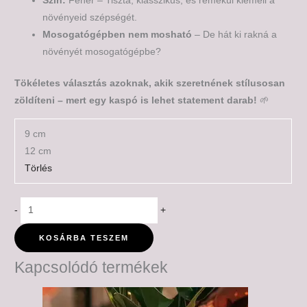
Szín:
Fehér – Tiszta, klasszikus, és remekül kiemeli a
növényeid szépségét.
Mosogatógépben nem mosható
– De hát ki rakná a
növényét mosogatógépbe?
Tökéletes választás azoknak, akik szeretnének stílusosan
zöldíteni – mert egy kaspó is lehet statement darab!
🌱
9 cm
12 cm
Törlés
-
+
KOSÁRBA TESZEM
Kapcsolódó termékek
Ártartomány:
5,500 Ft
-