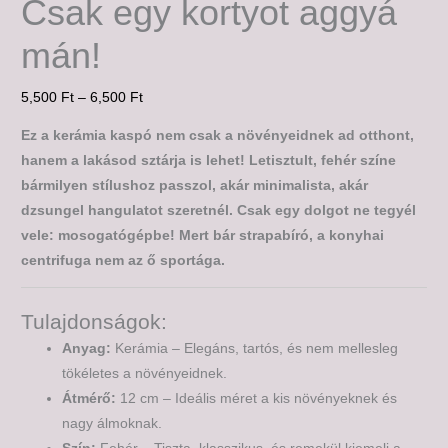
Csak egy kortyot aggyá
mán!
5,500
Ft
–
6,500
Ft
Ez a kerámia kaspó nem csak a növényeidnek ad otthont,
hanem a lakásod sztárja is lehet! Letisztult, fehér színe
bármilyen stílushoz passzol, akár minimalista, akár
dzsungel hangulatot szeretnél. Csak egy dolgot ne tegyél
vele: mosogatógépbe! Mert bár strapabíró, a konyhai
centrifuga nem az ő sportága.
Tulajdonságok:
Anyag:
Kerámia – Elegáns, tartós, és nem mellesleg
tökéletes a növényeidnek.
Átmérő:
12 cm – Ideális méret a kis növényeknek és
nagy álmoknak.