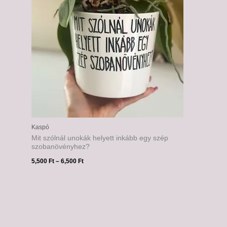
Kaspó
Mit szólnál unokák helyett inkább egy szép
szobanövényhez?
5,500
Ft
–
6,500
Ft