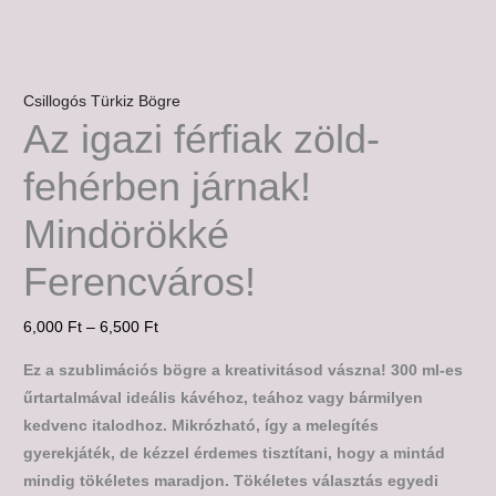
Csillogós Türkiz Bögre
Az igazi férfiak zöld-
fehérben járnak!
Mindörökké
Ferencváros!
6,000
Ft
–
6,500
Ft
Ez a szublimációs bögre a kreativitásod vászna! 300 ml-es
űrtartalmával ideális kávéhoz, teához vagy bármilyen
kedvenc italodhoz. Mikrózható, így a melegítés
gyerekjáték, de kézzel érdemes tisztítani, hogy a mintád
mindig tökéletes maradjon. Tökéletes választás egyedi