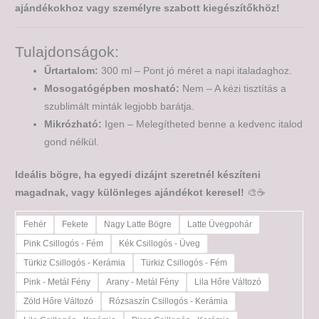
ajándékokhoz vagy személyre szabott kiegészítőkhöz!
Tulajdonságok:
Űrtartalom:
300 ml – Pont jó méret a napi italadaghoz.
Mosogatógépben mosható:
Nem – A kézi tisztítás a
szublimált minták legjobb barátja.
Mikrózható:
Igen – Melegítheted benne a kedvenc italod
gond nélkül.
Ideális bögre, ha egyedi dizájnt szeretnél készíteni
magadnak, vagy különleges ajándékot keresel!
🎨☕
Fehér
Fekete
Nagy Latte Bögre
Latte Üvegpohár
Pink Csillogós - Fém
Kék Csillogós - Üveg
Türkiz Csillogós - Kerámia
Türkiz Csillogós - Fém
Pink - Metál Fény
Arany - Metál Fény
Lila Hőre Változó
Zöld Hőre Változó
Rózsaszín Csillogós - Kerámia