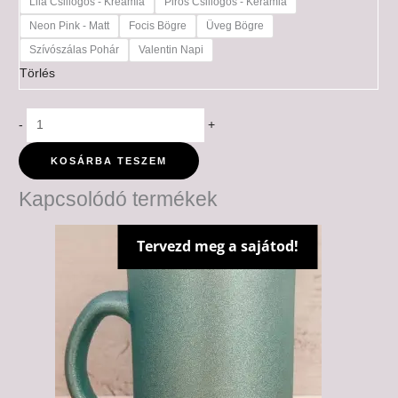
Lila Csillogós - Kreámia
Piros Csillogós - Kerámia
Neon Pink - Matt
Focis Bögre
Üveg Bögre
Szívószálas Pohár
Valentin Napi
Törlés
-
+
KOSÁRBA TESZEM
Kapcsolódó termékek
Tervezd meg a sajátod!