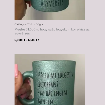
Csillogós Türkiz Bögre
Megfésülködöm, hogy szép legyek, mikor elvisz az
agyvérzés
6,000
Ft
–
6,500
Ft
Ártartomány:
6,000 Ft
-
6,500 Ft