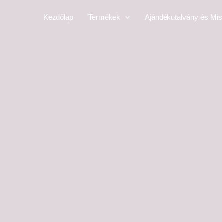
Skip
Kezdőlap
Termékek
Ajándékutalvány és Mis
to
content