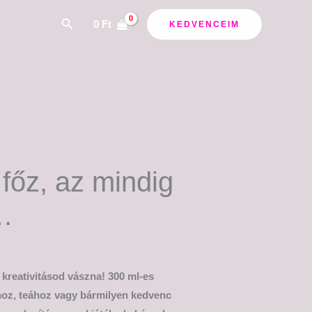
ány:
Search
0
Ft
KEDVENCEIM
főz, az mindig
…
 kreativitásod vászna! 300 ml-es
éhoz, teához vagy bármilyen kedvenc