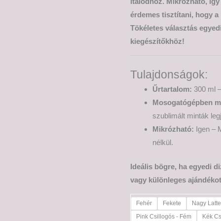
italodhoz. Mikrózható, így
érdemes tisztítani, hogy a
Tökéletes választás egyed
kiegészítőkhöz!
Tulajdonságok:
Űrtartalom:
300 ml –
Mosogatógépben m
szublimált minták leg
Mikrózható:
Igen – M
nélkül.
Ideális bögre, ha egyedi d
vagy különleges ajándékot
Fehér
Fekete
Nagy Latt
Pink Csillogós - Fém
Kék Cs