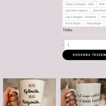
Türkiz Csillogós - Fém
Pink 
Lila Hőre Változó
Zöld Hőre
Lila Csillogós - Kreámia
Pir
Focis Bögre
Üveg Bögre
Törlés
-
KOSÁRBA TESZE
Ártartomány:
Ártartomá
6,000 Ft
6,000 Ft
-
-
6,500 Ft
6,500 Ft