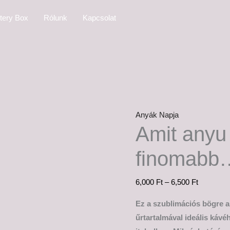
Amit
Ártartom
tery Box
Rólunk
Kapcsolat
anyu
6,000 Ft
főz,
-
az
6,500 Ft
mindig
finomabb...
mennyiség
Anyák Napja
Amit anyu 
finomabb
6,000
Ft
–
6,500
Ft
Ez a szublimációs bögre a
űrtartalmával ideális káv