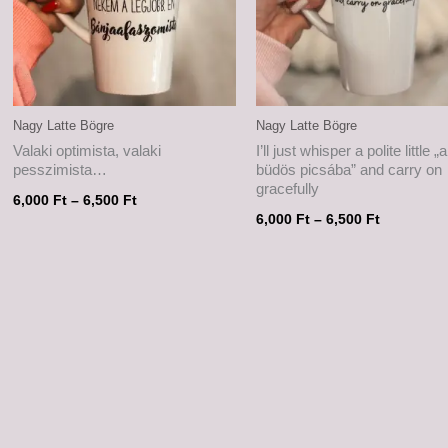
Nagy Latte Bögre
Nagy Latte Bögre
Valaki optimista, valaki
I’ll just whisper a polite little „a
pesszimista…
büdös picsába” and carry on
gracefully
6,000
Ft
–
6,500
Ft
6,000
Ft
–
6,500
Ft