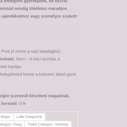
 a melegítés gyerekjáték, de kézzel
 mintád mindig tökéletes maradjon.
i ajándékokhoz vagy személyre szabott
 Pont jó méret a napi italadaghoz.
osható:
Nem – A kézi tisztítás a
jobb barátja.
elegítheted benne a kedvenc italod gond
izájnt szeretnél készíteni magadnak,
 keresel!
🎨☕
e Bögre
Latte Üvegpohár
illogós - Üveg
Türkiz Csillogós - Kerámia