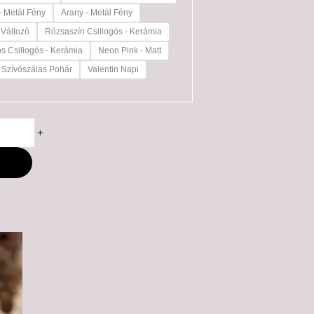
- Metál Fény
Arany - Metál Fény
 Változó
Rózsaszín Csillogós - Kerámia
os Csillogós - Kerámia
Neon Pink - Matt
Szívószálas Pohár
Valentin Napi
+
M
ny: