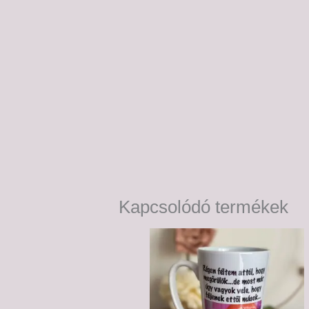
Kapcsolódó termékek
Ártartomány:
6,000 Ft
-
6,500 Ft