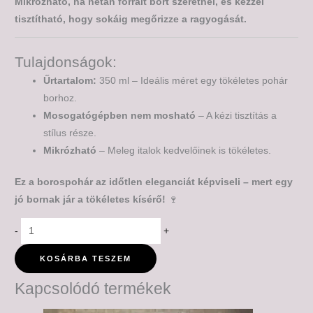
Mikrózható, ha netán forralt bort szeretnél, és kézzel
tisztítható, hogy sokáig megőrizze a ragyogását.
Tulajdonságok:
Űrtartalom:
350 ml – Ideális méret egy tökéletes pohár
borhoz.
Mosogatógépben nem mosható
– A kézi tisztítás a
stílus része.
Mikrózható
– Meleg italok kedvelőinek is tökéletes.
Ez a borospohár az időtlen eleganciát képviseli – mert egy
jó bornak jár a tökéletes kísérő!
🍷
-
+
KOSÁRBA TESZEM
Kapcsolódó termékek