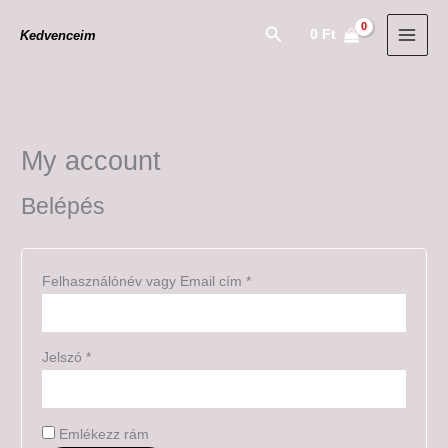
Skip
Kötelező
Kötelező
Search
0
Ft
Kedvenceim
to
content
My account
Belépés
Felhasználónév vagy Email cím
*
Jelszó
*
Emlékezz rám